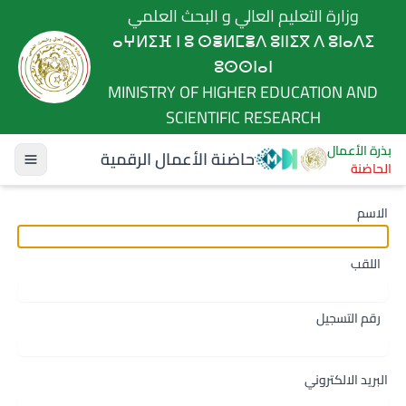
وزارة التعليم العالي و البحث العلمي
ⴰⵖⵍⵉⴼ ⵏ ⵓ ⵙⴻⵍⵎⴻⴷ ⵓⵏⵏⵉⴳ ⴷ ⵓⵏⴰⴷⵉ
ⵓⵙⵙⵏⴰⵏ
MINISTRY OF HIGHER EDUCATION AND
SCIENTIFIC RESEARCH
بذرة الأعمال
حاضنة الأعمال الرقمية
الحاضنة
الاسم
اللقب
رقم التسجيل
البريد الالكتروني